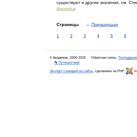
существуют и другие значения, см. Ст
Википедия
Страницы
←
Предыдущая
1
2
3
4
5
6
© Академик, 2000-2026
Обратная связь:
Техподдерж
👣 Путешествия
Экспорт словарей на сайты
, сделанные на PHP,
Jo