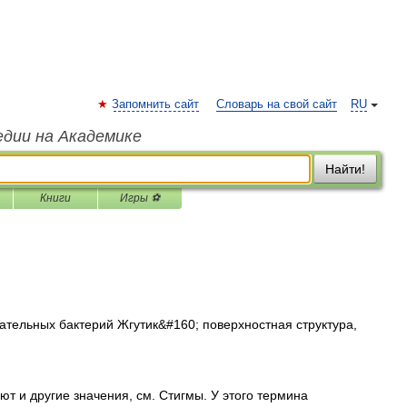
Запомнить сайт
Словарь на свой сайт
RU
едии на Академике
Найти!
Книги
Игры ⚽
тельных бактерий Жгутик&#160; поверхностная структура,
т и другие значения, см. Стигмы. У этого термина