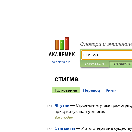
Словари и энциклоп
academic.ru
Толкования
Переводы
стигма
Толкование
Перевод
Книги
Жгутик
— Строение жгутика грамотрица
131
присутствующая у многих …
Википедия
Стигматы
— У этого термина существую
132