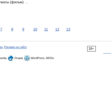
игматы (фильм) …
7
8
9
10
11
12
13
ка
,
Реклама на сайте
18+
omla,
Drupal,
WordPress, MODx.